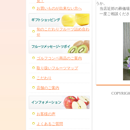
見！
うか。
お買いものが出来ない方へ
当店近郊の葬儀場
一度ご相談くださ
旬のこだわりフルーツ詰め合わ
せ
ゴルフコンペ商品のご案内
取り扱いフルーツマップ
こだわり
店舗のご案内
COPYRIG
お客様の声
よくあるご質問