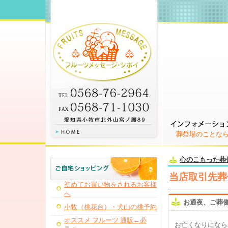
葬祭場のことな
心のこもった葬
当店取引先葬
初めてお買い物をされるお客様
へ
お通夜、ご葬
小牧（桃花台）・犬山の桃予約
オススメ フルーツ 通販←必
お亡くなりになら